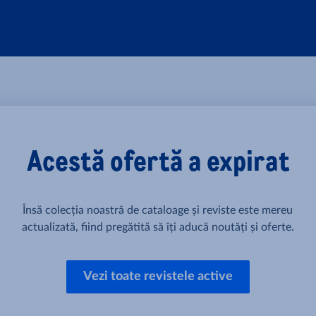
Acestă ofertă a expirat
Însă colecția noastră de cataloage și reviste este mereu
actualizată, fiind pregătită să îți aducă noutăți și oferte.
Vezi toate revistele active