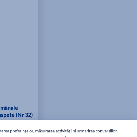
ămânale
spete (Nr 32)
.08.2026